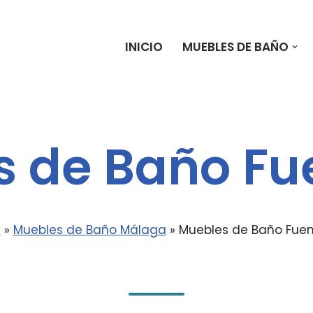
Saltar
INICIO
MUEBLES DE BAÑO
al
contenido
 de Baño Fu
e
»
Muebles de Baño Málaga
»
Muebles de Baño Fuen