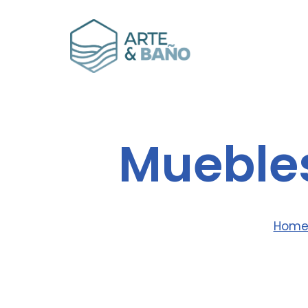
Muebles
Hom