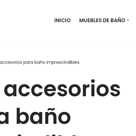
Saltar
INICIO
MUEBLES DE BAÑO
al
contenido
accesorios para baño imprescindibles
 accesorios
a baño